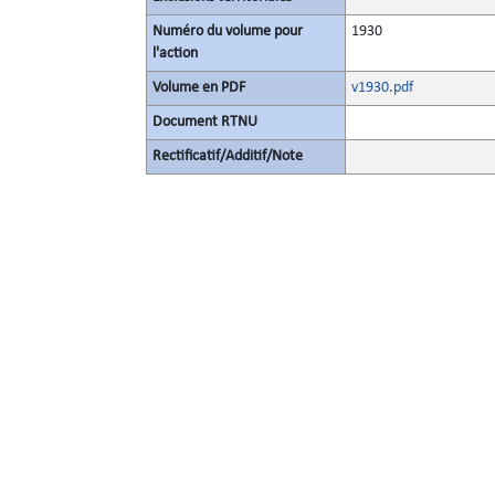
Numéro du volume pour
1930
l'action
Volume en PDF
v1930.pdf
Document RTNU
Rectificatif/Additif/Note