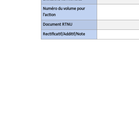
Numéro du volume pour
l'action
Document RTNU
Rectificatif/Additif/Note