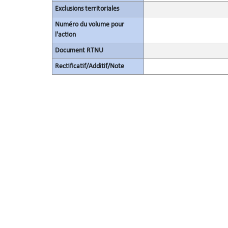
Exclusions territoriales
Numéro du volume pour
l'action
Document RTNU
Rectificatif/Additif/Note