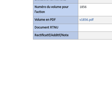
Numéro du volume pour
1856
l'action
Volume en PDF
v1856.pdf
Document RTNU
Rectificatif/Additif/Note