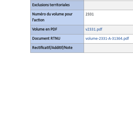
Exclusions territoriales
Numéro du volume pour
2331
l'action
Volume en PDF
v2331.pdf
Document RTNU
volume-2331-A-31364.pdf
Rectificatif/Additif/Note