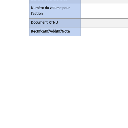
Numéro du volume pour
l'action
Document RTNU
Rectificatif/Additif/Note