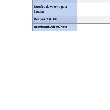
Numéro du volume pour
l'action
Document RTNU
Rectificatif/Additif/Note