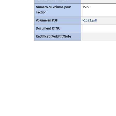
Numéro du volume pour
1522
l'action
Volume en PDF
v1522.pdf
Document RTNU
Rectificatif/Additif/Note