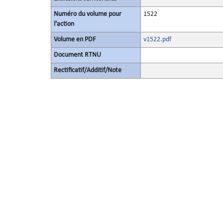
Numéro du volume pour
1522
l'action
Volume en PDF
v1522.pdf
Document RTNU
Rectificatif/Additif/Note