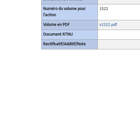
Numéro du volume pour
1522
l'action
Volume en PDF
v1522.pdf
Document RTNU
Rectificatif/Additif/Note