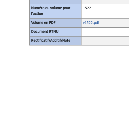
Numéro du volume pour
1522
l'action
Volume en PDF
v1522.pdf
Document RTNU
Rectificatif/Additif/Note