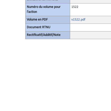
Numéro du volume pour
1522
l'action
Volume en PDF
v1522.pdf
Document RTNU
Rectificatif/Additif/Note