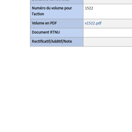
Numéro du volume pour
1522
l'action
Volume en PDF
v1522.pdf
Document RTNU
Rectificatif/Additif/Note