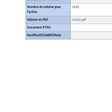
Numéro du volume pour
1522
l'action
Volume en PDF
v1522.pdf
Document RTNU
Rectificatif/Additif/Note