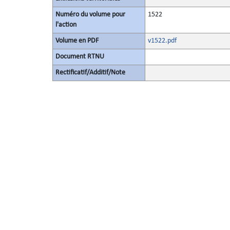
Numéro du volume pour
1522
l'action
Volume en PDF
v1522.pdf
Document RTNU
Rectificatif/Additif/Note