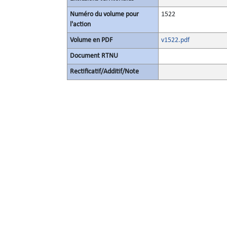
Numéro du volume pour
1522
l'action
Volume en PDF
v1522.pdf
Document RTNU
Rectificatif/Additif/Note