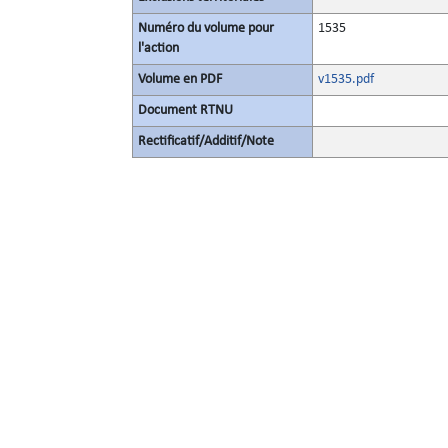
Numéro du volume pour
1535
l'action
Volume en PDF
v1535.pdf
Document RTNU
Rectificatif/Additif/Note