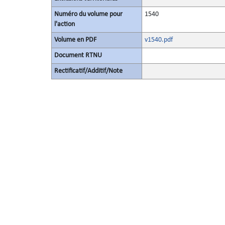
Numéro du volume pour
1540
l'action
Volume en PDF
v1540.pdf
Document RTNU
Rectificatif/Additif/Note