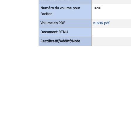
Numéro du volume pour
1696
l'action
Volume en PDF
v1696.pdf
Document RTNU
Rectificatif/Additif/Note