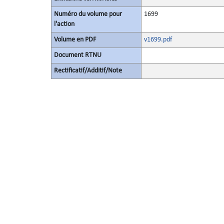
Numéro du volume pour
1699
l'action
Volume en PDF
v1699.pdf
Document RTNU
Rectificatif/Additif/Note