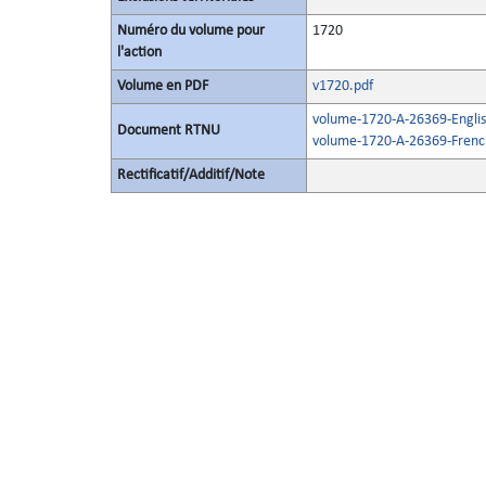
Numéro du volume pour
1720
l'action
Volume en PDF
v1720.pdf
volume-1720-A-26369-Englis
Document RTNU
volume-1720-A-26369-Frenc
Rectificatif/Additif/Note