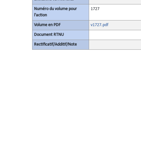
Numéro du volume pour
1727
l'action
Volume en PDF
v1727.pdf
Document RTNU
Rectificatif/Additif/Note