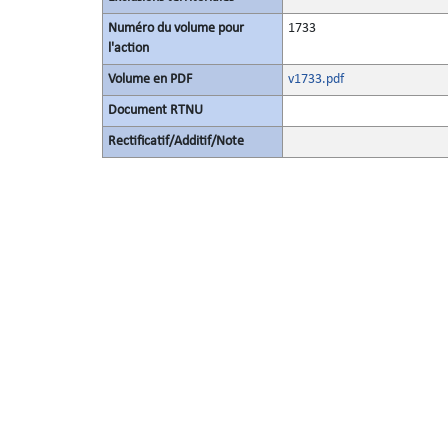
Numéro du volume pour
1733
l'action
Volume en PDF
v1733.pdf
Document RTNU
Rectificatif/Additif/Note