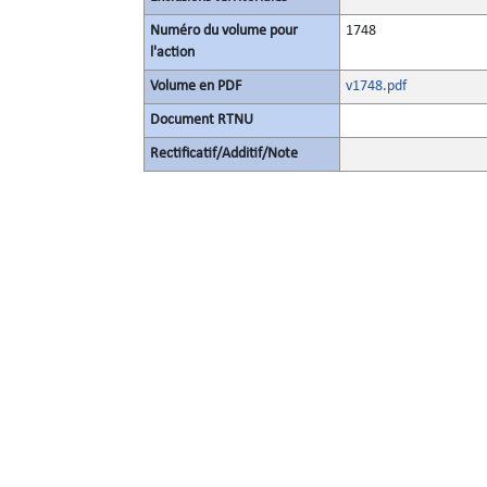
Numéro du volume pour
1748
l'action
Volume en PDF
v1748.pdf
Document RTNU
Rectificatif/Additif/Note