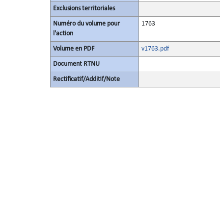
Exclusions territoriales
Numéro du volume pour
1763
l'action
Volume en PDF
v1763.pdf
Document RTNU
Rectificatif/Additif/Note