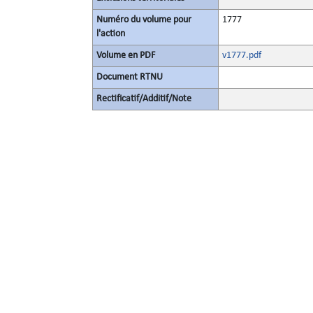
Numéro du volume pour
1777
l'action
Volume en PDF
v1777.pdf
Document RTNU
Rectificatif/Additif/Note