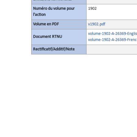
Numéro du volume pour
1902
l'action
Volume en PDF
v1902.pdf
volume-1902-A-26369-Englis
Document RTNU
volume-1902-A-26369-Frenc
Rectificatif/Additif/Note