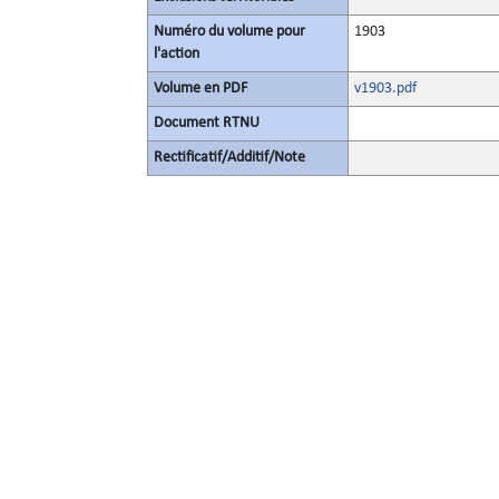
Numéro du volume pour
1903
l'action
Volume en PDF
v1903.pdf
Document RTNU
Rectificatif/Additif/Note