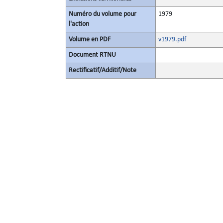
Numéro du volume pour
1979
l'action
Volume en PDF
v1979.pdf
Document RTNU
Rectificatif/Additif/Note