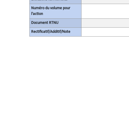
Numéro du volume pour
l'action
Document RTNU
Rectificatif/Additif/Note