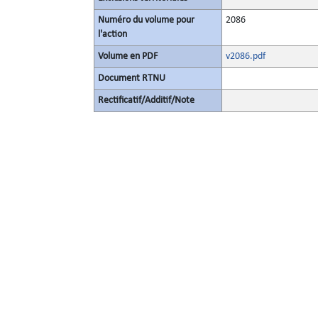
Numéro du volume pour
2086
l'action
Volume en PDF
v2086.pdf
Document RTNU
Rectificatif/Additif/Note