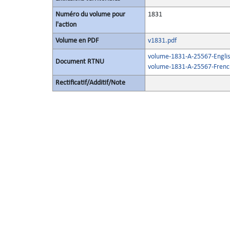
Numéro du volume pour
1831
l'action
Volume en PDF
v1831.pdf
volume-1831-A-25567-Englis
Document RTNU
volume-1831-A-25567-Frenc
Rectificatif/Additif/Note