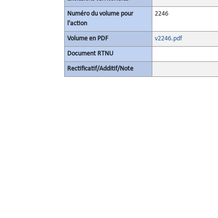
Numéro du volume pour
2246
l'action
Volume en PDF
v2246.pdf
Document RTNU
Rectificatif/Additif/Note