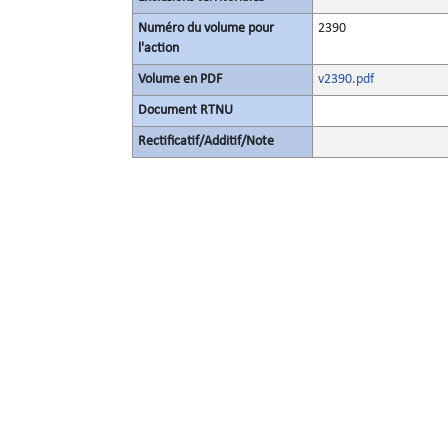
Numéro du volume pour
2390
l'action
Volume en PDF
v2390.pdf
Document RTNU
Rectificatif/Additif/Note