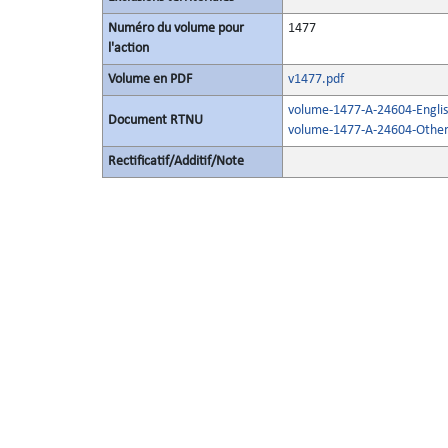
Numéro du volume pour
1477
l'action
Volume en PDF
v1477.pdf
volume-1477-A-24604-Englis
Document RTNU
volume-1477-A-24604-Other
Rectificatif/Additif/Note