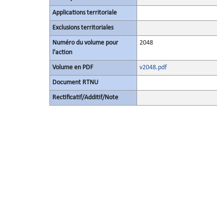
Applications territoriale
Exclusions territoriales
Numéro du volume pour
2048
l'action
Volume en PDF
v2048.pdf
Document RTNU
Rectificatif/Additif/Note