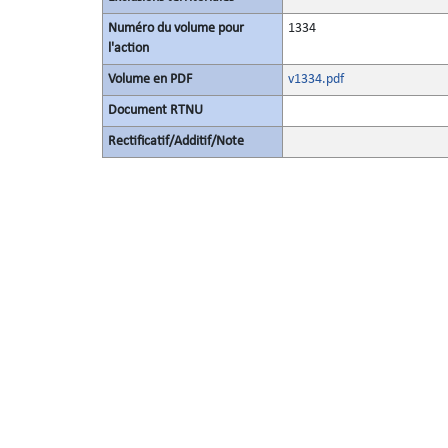
Numéro du volume pour
1334
l'action
Volume en PDF
v1334.pdf
Document RTNU
Rectificatif/Additif/Note