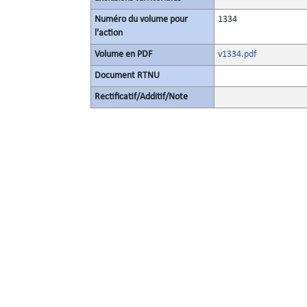
Numéro du volume pour
1334
l'action
Volume en PDF
v1334.pdf
Document RTNU
Rectificatif/Additif/Note