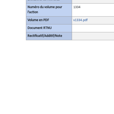
Numéro du volume pour
1334
l'action
Volume en PDF
v1334.pdf
Document RTNU
Rectificatif/Additif/Note