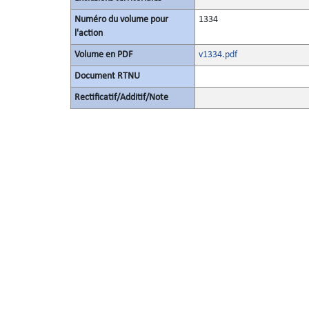
Numéro du volume pour
1334
l'action
Volume en PDF
v1334.pdf
Document RTNU
Rectificatif/Additif/Note