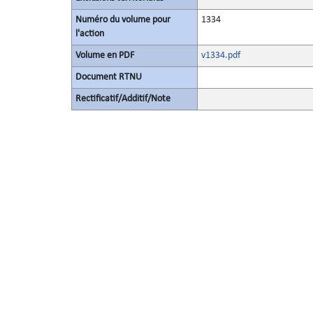
Numéro du volume pour
1334
l'action
Volume en PDF
v1334.pdf
Document RTNU
Rectificatif/Additif/Note