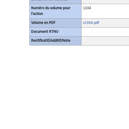
Numéro du volume pour
1334
l'action
Volume en PDF
v1334.pdf
Document RTNU
Rectificatif/Additif/Note