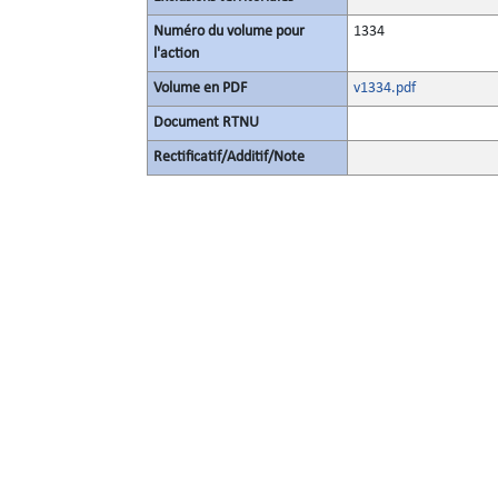
Numéro du volume pour
1334
l'action
Volume en PDF
v1334.pdf
Document RTNU
Rectificatif/Additif/Note