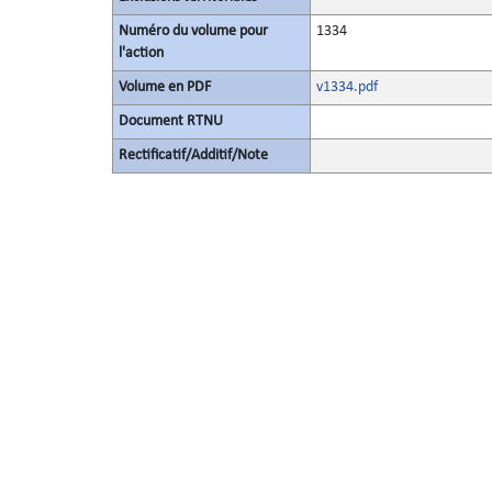
Numéro du volume pour
1334
l'action
Volume en PDF
v1334.pdf
Document RTNU
Rectificatif/Additif/Note