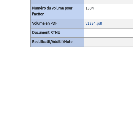
Numéro du volume pour
1334
l'action
Volume en PDF
v1334.pdf
Document RTNU
Rectificatif/Additif/Note