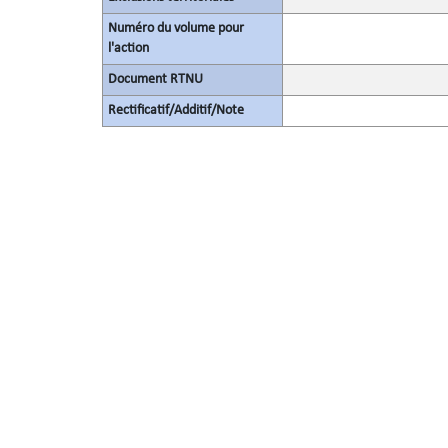
Numéro du volume pour
l'action
Document RTNU
Rectificatif/Additif/Note