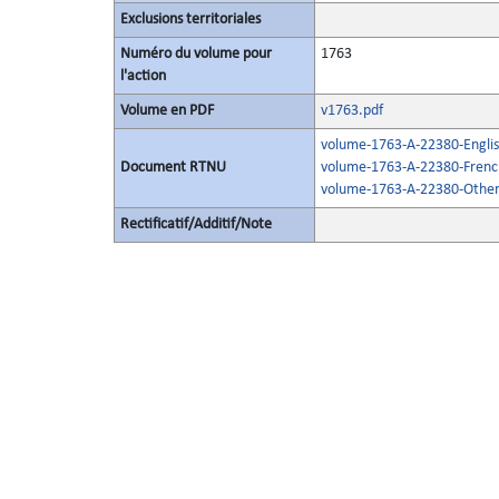
Exclusions territoriales
Numéro du volume pour
1763
l'action
Volume en PDF
v1763.pdf
volume-1763-A-22380-Englis
Document RTNU
volume-1763-A-22380-Frenc
volume-1763-A-22380-Other
Rectificatif/Additif/Note