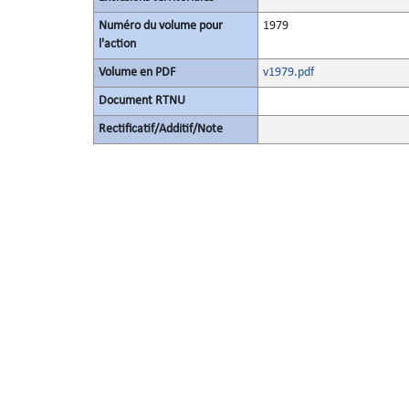
Numéro du volume pour
1979
l'action
Volume en PDF
v1979.pdf
Document RTNU
Rectificatif/Additif/Note