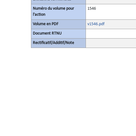
Numéro du volume pour
1546
l'action
Volume en PDF
v1546.pdf
Document RTNU
Rectificatif/Additif/Note