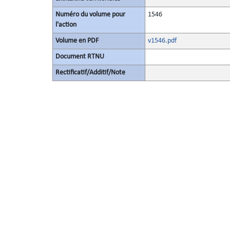
Numéro du volume pour
1546
l'action
Volume en PDF
v1546.pdf
Document RTNU
Rectificatif/Additif/Note